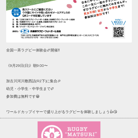
全国一斉ラグビー体験会🏉開催‼️
《9月29日(日)》朝9:00〜
加古川河川敷西詰(R2下)に集合🎉
幼児・小学生・中学生まで🏉
参加費は無料です😁
ワールドカップイヤーで盛り上がるラグビーを体験しましょう👍😘