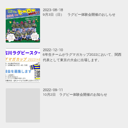
2023
08
18
/
/
9月3日（日） ラグビー体験会開催のおしらせ
2022
12
10
/
/
6年生チームがラグマガカップ2022において、関西
代表として東京の大会に出場します。
2022
09
11
/
/
10月2日 ラグビー体験会開催のお知らせ