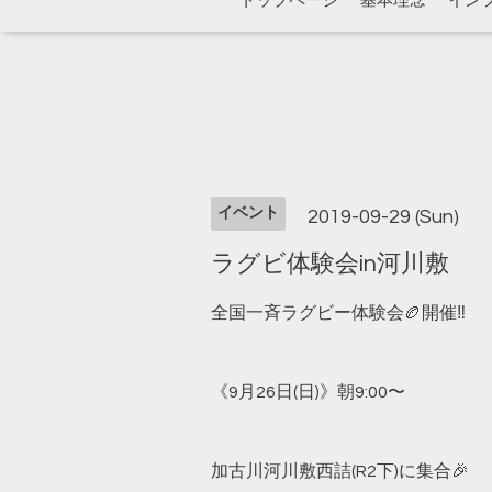
トップページ
基本理念
イン
イベント
2019-09-29 (Sun)
ラグビ体験会in河川敷
全国一斉ラグビー体験会🏉開催‼️
《9月26日(日)》朝9:00〜
加古川河川敷西詰(R2下)に集合🎉